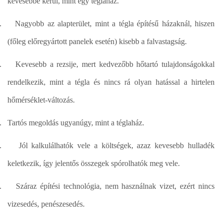
kevesebbe kerül, mint egy téglaház.
.
Nagyobb az alapterület, mint a tégla építésű házaknál, hiszen
(főleg előregyártott panelek esetén) kisebb a falvastagság.
.
Kevesebb a rezsije, mert kedvezőbb hőtartó tulajdonságokkal
rendelkezik, mint a tégla és nincs rá olyan hatással a hirtelen
hőmérséklet-változás.
.
Tartós megoldás ugyanúgy, mint a téglaház.
.
Jól kalkulálhatók vele a költségek, azaz kevesebb hulladék
keletkezik, így jelentős összegek spórolhatók meg vele.
.
Száraz építési technológia, nem használnak vizet, ezért nincs
vizesedés, penészesedés.