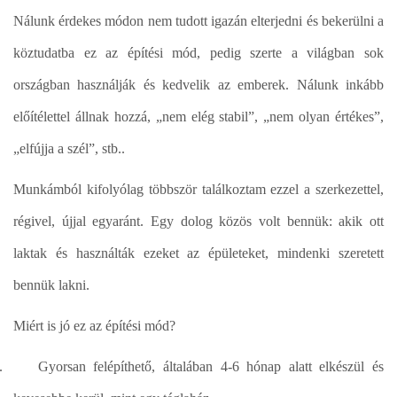
Nálunk érdekes módon nem tudott igazán elterjedni és bekerülni a
köztudatba ez az építési mód, pedig szerte a világban sok
országban használják és kedvelik az emberek. Nálunk inkább
előítélettel állnak hozzá, „nem elég stabil”, „nem olyan értékes”,
„elfújja a szél”, stb..
Munkámból kifolyólag többször találkoztam ezzel a szerkezettel,
régivel, újjal egyaránt. Egy dolog közös volt bennük: akik ott
laktak és használták ezeket az épületeket, mindenki szeretett
bennük lakni.
Miért is jó ez az építési mód?
.
Gyorsan felépíthető, általában 4-6 hónap alatt elkészül és