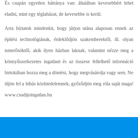
És csupán egyetlen hátránya van: általában kevesebbért lehet
eladni, mint egy téglaházat, de kevesebbe is kerül.
Arra bíztatok mindenkit, hogy járjon utána alaposan ennek az
építési technológiának, érdeklődjön szakemberektől, ill. olyan
ismerősöktől, akik ilyen házban laknak, valamint nézze meg a
könnyűszerkezetes ingatlant és az összese fellelhető információ
birtokában hozza meg a döntést, hogy megvásárolja vagy sem. Ne
üljön fel a hibás közhiedelemnek, győződjön meg róla saját maga!
www.csudijoingatlan.hu