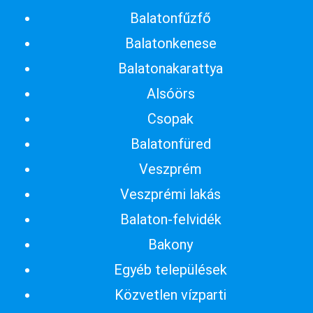
Balatonfűzfő
Balatonkenese
Balatonakarattya
Alsóörs
Csopak
Balatonfüred
Veszprém
Veszprémi lakás
Balaton-felvidék
Bakony
Egyéb települések
Közvetlen vízparti