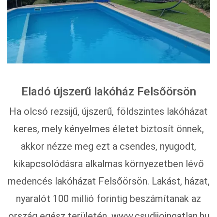
Eladó újszerű lakóház Felsőörsön
Ha olcsó rezsijű, újszerű, földszintes lakóházat
keres, mely kényelmes életet biztosít önnek,
akkor nézze meg ezt a csendes, nyugodt,
kikapcsolódásra alkalmas környezetben lévő
medencés lakóházat Felsőörsön. Lakást, házat,
nyaralót 100 millió forintig beszámítanak az
ország egész területén. www.csudijoingatlan.hu