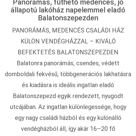
Panorámás, fűthető medencés, jó
állapotú lakóház napelemmel eladó
Balatonszepezden
PANORÁMÁS, MEDENCÉS CSALÁDI HÁZ
KÜLÖN VENDÉGHÁZZAL – KIVÁLÓ
BEFEKTETÉS BALATONSZEPEZDEN
Balatonra panorámás, csendes, védett
domboldali fekvésű, többgenerációs lakhatásra
és kiadásra is ideális ingatlan eladó
Balatonszepezd egyik rendezett, nyugodt
utcájában. Az ingatlan különlegessége, hogy
egy nagy családi házból és egy különálló
vendégházból áll, így akár 16–20 fő