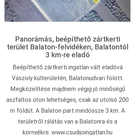
Panorámás, beépíthető zártkerti
terület Balaton-felvidéken, Balatontól
3 km-re eladó
Beépíthető zártkerti ingatlan vált eladóvá
Vászoly külterületén, Balatonudvari fölött.
Megközelítése majdnem végig jó minőségű
aszfaltos úton lehetséges, csak az utolsó 200
m földút. A Balaton part mindössze 3 km. A
területről rálátás van a Balatonra és a
környékre. www.csudijoingatlan.hu