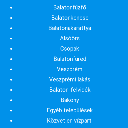
Balatonfűzfő
Balatonkenese
Balatonakarattya
Alsóörs
Csopak
Balatonfüred
Veszprém
Veszprémi lakás
Balaton-felvidék
Bakony
Egyéb települések
Közvetlen vízparti