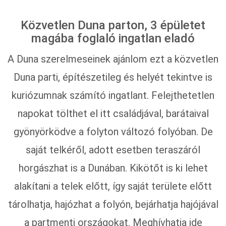
Közvetlen Duna parton, 3 épületet
magába foglaló ingatlan eladó
A Duna szerelmeseinek ajánlom ezt a közvetlen
Duna parti, építészetileg és helyét tekintve is
kuriózumnak számító ingatlant. Felejthetetlen
napokat tölthet el itt családjával, barátaival
gyönyörködve a folyton változó folyóban. De
saját telkéről, adott esetben teraszáról
horgászhat is a Dunában. Kikötőt is ki lehet
alakítani a telek előtt, így saját területe előtt
tárolhatja, hajózhat a folyón, bejárhatja hajójával
a partmenti országokat. Meghívhatja ide