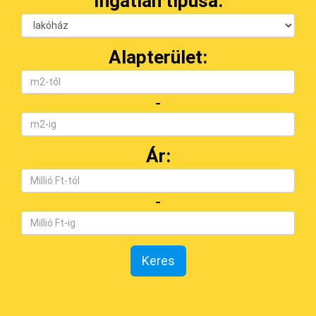
Ingatlan típusa:
Alapterület:
-
Ár:
-
Keres