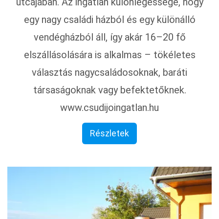
utcájában. Az ingatlan különlegessége, hogy
egy nagy családi házból és egy különálló
vendégházból áll, így akár 16–20 fő
elszállásolására is alkalmas – tökéletes
választás nagycsaládosoknak, baráti
társaságoknak vagy befektetőknek.
www.csudijoingatlan.hu
Részletek