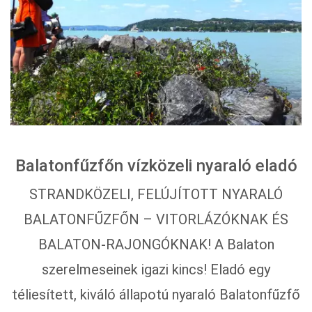
Balatonfűzfőn vízközeli nyaraló eladó
STRANDKÖZELI, FELÚJÍTOTT NYARALÓ
BALATONFŰZFŐN – VITORLÁZÓKNAK ÉS
BALATON-RAJONGÓKNAK! A Balaton
szerelmeseinek igazi kincs! Eladó egy
téliesített, kiváló állapotú nyaraló Balatonfűzfő