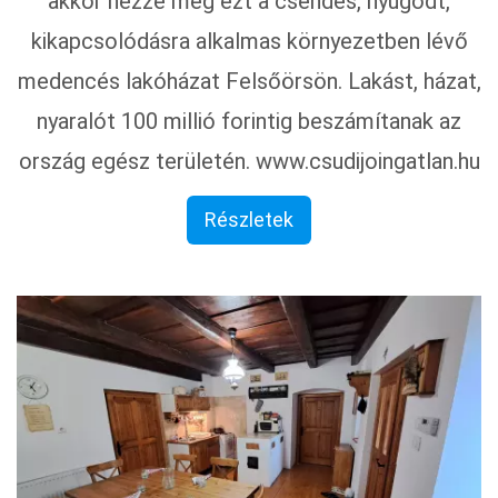
akkor nézze meg ezt a csendes, nyugodt,
kikapcsolódásra alkalmas környezetben lévő
medencés lakóházat Felsőörsön. Lakást, házat,
nyaralót 100 millió forintig beszámítanak az
ország egész területén. www.csudijoingatlan.hu
Részletek